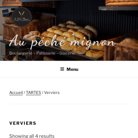
Aller
au
contenu
principal
Au péché mignon
Boulangerie – Patisserie – Glacerie
Menu
Accueil
/
TARTES
/ Verviers
VERVIERS
Showing all 4 results