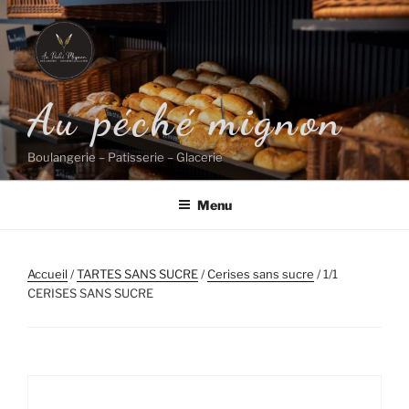
Aller
au
contenu
principal
Au péché mignon
Boulangerie – Patisserie – Glacerie
Menu
Accueil
/
TARTES SANS SUCRE
/
Cerises sans sucre
/ 1/1
CERISES SANS SUCRE