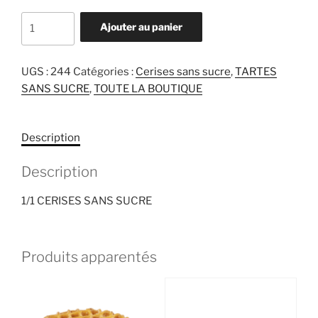
quantité
Ajouter au panier
de
1/1
CERISES
UGS :
244
Catégories :
Cerises sans sucre
,
TARTES
SANS
SANS SUCRE
,
TOUTE LA BOUTIQUE
SUCRE
Description
Description
1/1 CERISES SANS SUCRE
Produits apparentés