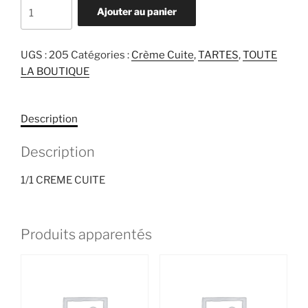
quantité
Ajouter au panier
de
1/1
CREME
UGS :
205
Catégories :
Crème Cuite
,
TARTES
,
TOUTE
CUITE
LA BOUTIQUE
Description
Description
1/1 CREME CUITE
Produits apparentés