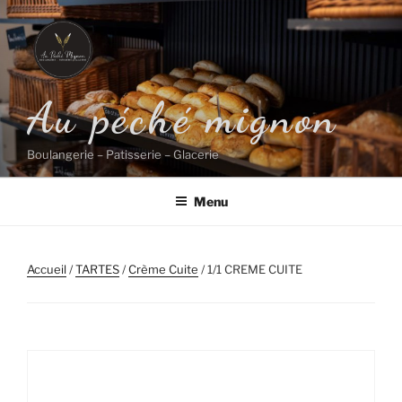
Aller
au
contenu
principal
Au péché mignon
Boulangerie – Patisserie – Glacerie
Menu
Accueil
/
TARTES
/
Crème Cuite
/ 1/1 CREME CUITE