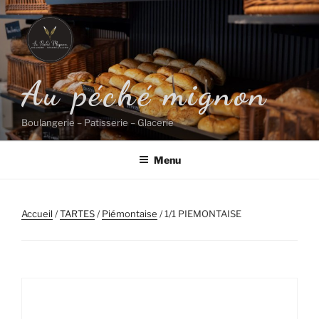
Aller
au
contenu
principal
Au péché mignon
Boulangerie – Patisserie – Glacerie
Menu
Accueil
/
TARTES
/
Piémontaise
/ 1/1 PIEMONTAISE