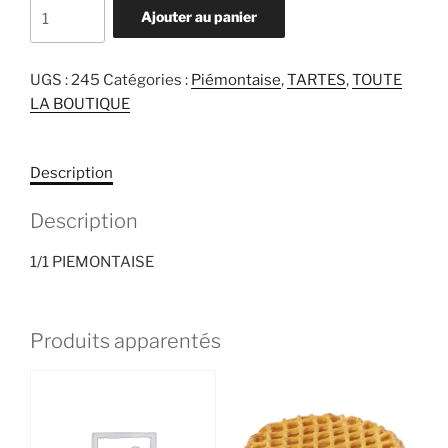
quantité
Ajouter au panier
de
1/1
PIEMONTAISE
UGS :
245
Catégories :
Piémontaise
,
TARTES
,
TOUTE
LA BOUTIQUE
Description
Description
1/1 PIEMONTAISE
Produits apparentés