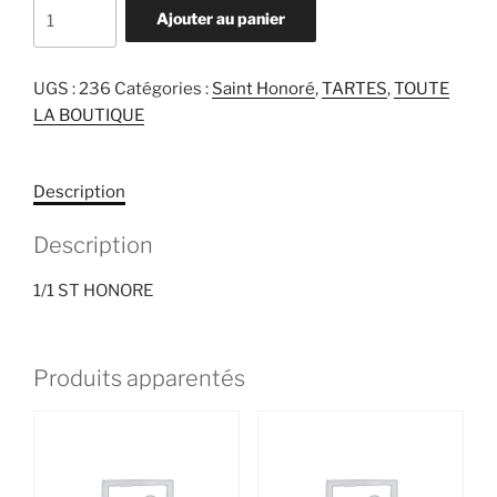
quantité
Ajouter au panier
de
1/1
ST
UGS :
236
Catégories :
Saint Honoré
,
TARTES
,
TOUTE
HONORE
LA BOUTIQUE
Description
Description
1/1 ST HONORE
Produits apparentés