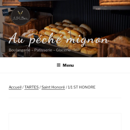
Aller
au
contenu
principal
Au péché mignon
Boulangerie – Patisserie – Glacerie
Menu
Accueil
/
TARTES
/
Saint Honoré
/ 1/1 ST HONORE