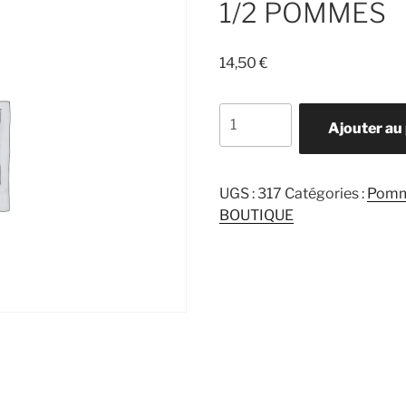
1/2 POMMES
14,50
€
quantité
Ajouter au
de
1/2
POMMES
UGS :
317
Catégories :
Pom
BOUTIQUE