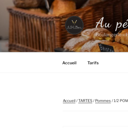
Aller
au
contenu
Au p
principal
Boulangerie – P
Accueil
Tarifs
Accueil
/
TARTES
/
Pommes
/ 1/2 PO