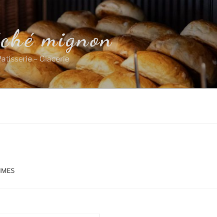
éché mignon
atisserie – Glacerie
MMES