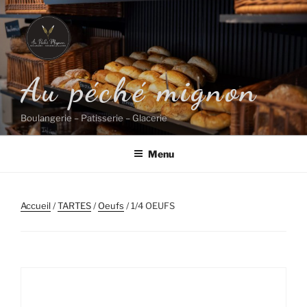
Aller
au
contenu
principal
Au péché mignon
Boulangerie – Patisserie – Glacerie
Menu
Accueil
/
TARTES
/
Oeufs
/ 1/4 OEUFS