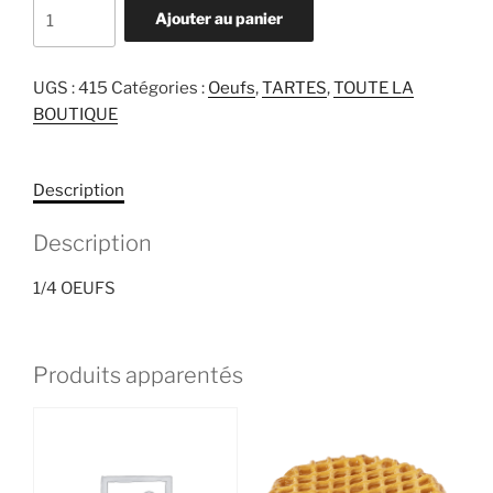
quantité
Ajouter au panier
de
1/4
OEUFS
UGS :
415
Catégories :
Oeufs
,
TARTES
,
TOUTE LA
BOUTIQUE
Description
Description
1/4 OEUFS
Produits apparentés