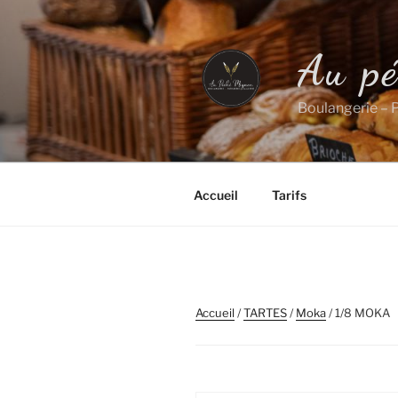
Aller
au
contenu
Au p
principal
Boulangerie – P
Accueil
Tarifs
Accueil
/
TARTES
/
Moka
/ 1/8 MOKA