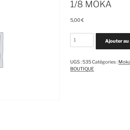
1/8 MOKA
5,00
€
quantité
Ajouter au
de
1/8
MOKA
UGS :
535
Catégories :
Mok
BOUTIQUE