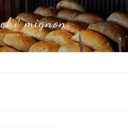
éché mignon
atisserie – Glacerie