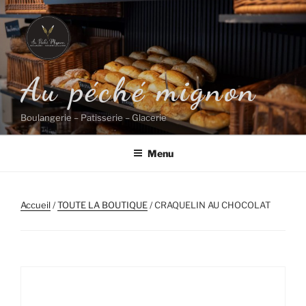
Aller
au
contenu
principal
Au péché mignon
Boulangerie – Patisserie – Glacerie
Menu
Accueil
/
TOUTE LA BOUTIQUE
/ CRAQUELIN AU CHOCOLAT