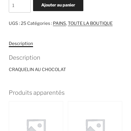
quantité
Ajouter au panier
de
CRAQUELIN
AU
UGS :
25
Catégories :
PAINS
,
TOUTE LA BOUTIQUE
CHOCOLAT
Description
Description
CRAQUELIN AU CHOCOLAT
Produits apparentés