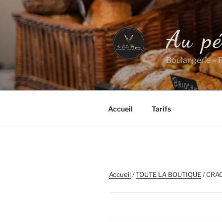
Aller
au
contenu
Au p
principal
Boulangerie – P
Accueil
Tarifs
Accueil
/
TOUTE LA BOUTIQUE
/ CRA