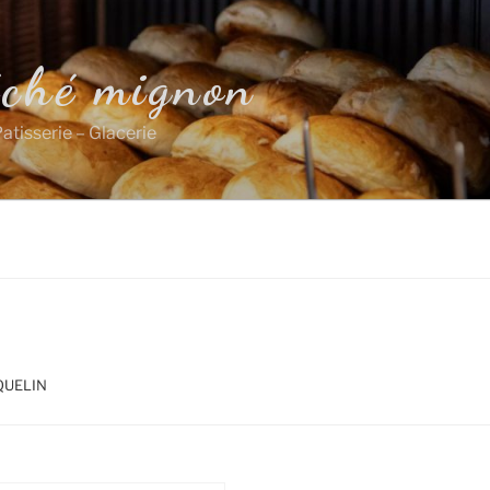
éché mignon
atisserie – Glacerie
QUELIN