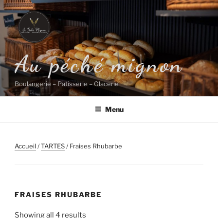
Aller
au
contenu
principal
Au péché mignon
Boulangerie – Patisserie – Glacerie
Menu
Accueil
/
TARTES
/ Fraises Rhubarbe
FRAISES RHUBARBE
Showing all 4 results