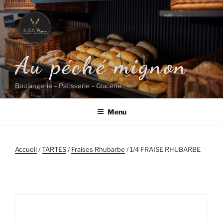
Aller
au
contenu
principal
Au péché mignon
Boulangerie – Patisserie – Glacerie
Menu
Accueil
/
TARTES
/
Fraises Rhubarbe
/ 1/4 FRAISE RHUBARBE