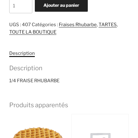
quantité
Ajouter au panier
de
1/4
FRAISE
UGS :
407
Catégories :
Fraises Rhubarbe
,
TARTES
,
RHUBARBE
TOUTE LA BOUTIQUE
Description
Description
1/4 FRAISE RHUBARBE
Produits apparentés