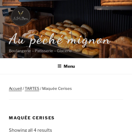
Aller
au
contenu
principal
Au péché mignon
Boulangerie – Patisserie – Glacerie
Menu
Accueil
/
TARTES
/ Maquée Cerises
MAQUÉE CERISES
Showing all 4 results