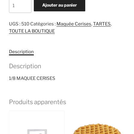
quantité
Ajouter au panier
de
1/8
MAQUEE
UGS :
510
Catégories :
Maquée Cerises
,
TARTES
,
CERISES
TOUTE LA BOUTIQUE
Description
Description
1/8 MAQUEE CERISES
Produits apparentés