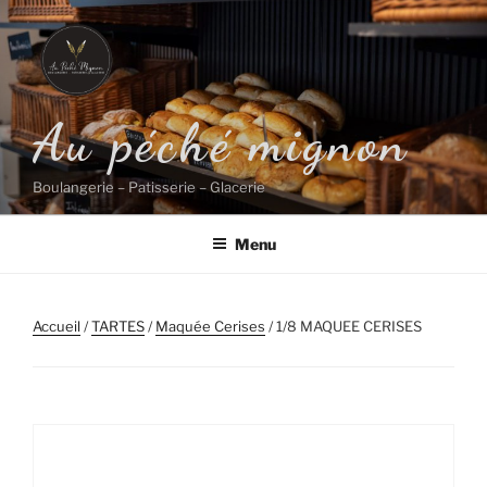
Aller
au
contenu
principal
Au péché mignon
Boulangerie – Patisserie – Glacerie
Menu
Accueil
/
TARTES
/
Maquée Cerises
/ 1/8 MAQUEE CERISES