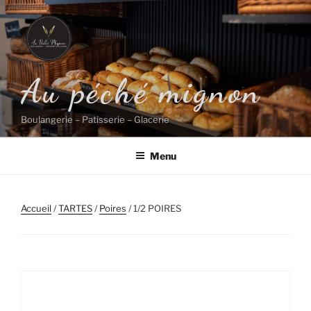
Aller
au
contenu
principal
Au péché mignon
Boulangerie – Patisserie – Glacerie
Menu
Accueil
/
TARTES
/
Poires
/ 1/2 POIRES