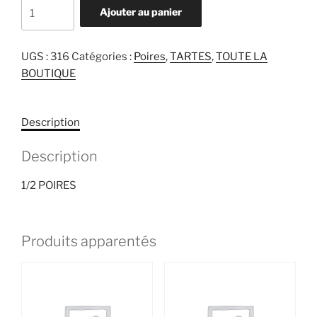
quantité
Ajouter au panier
de
1/2
POIRES
UGS :
316
Catégories :
Poires
,
TARTES
,
TOUTE LA
BOUTIQUE
Description
Description
1/2 POIRES
Produits apparentés