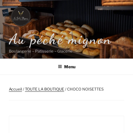
Aller
au
contenu
principal
Au péché mignon
Boulangerie – Patisserie – Glacerie
Menu
Accueil
/
TOUTE LA BOUTIQUE
/ CHOCO NOISETTES