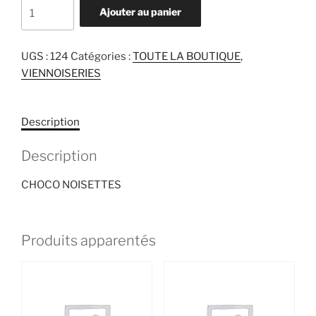
quantité
Ajouter au panier
de
CHOCO
NOISETTES
UGS :
124
Catégories :
TOUTE LA BOUTIQUE
,
VIENNOISERIES
Description
Description
CHOCO NOISETTES
Produits apparentés