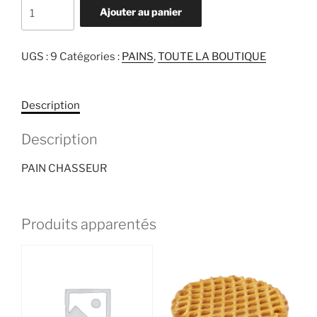
quantité
Ajouter au panier
de
PAIN
CHASSEUR
UGS :
9
Catégories :
PAINS
,
TOUTE LA BOUTIQUE
Description
Description
PAIN CHASSEUR
Produits apparentés