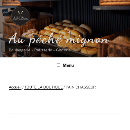
Aller
au
contenu
principal
Au péché mignon
Boulangerie – Patisserie – Glacerie
Menu
Accueil
/
TOUTE LA BOUTIQUE
/ PAIN CHASSEUR