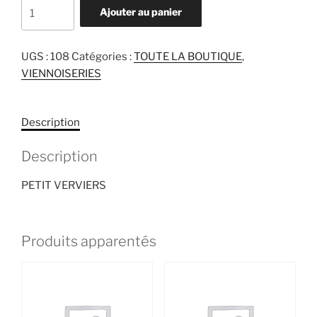
quantité
Ajouter au panier
de
PETIT
VERVIERS
UGS :
108
Catégories :
TOUTE LA BOUTIQUE
,
VIENNOISERIES
Description
Description
PETIT VERVIERS
Produits apparentés