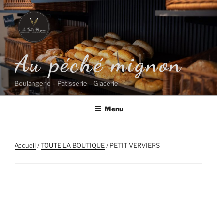
Aller
au
contenu
principal
Au péché mignon
Boulangerie – Patisserie – Glacerie
Menu
Accueil
/
TOUTE LA BOUTIQUE
/ PETIT VERVIERS