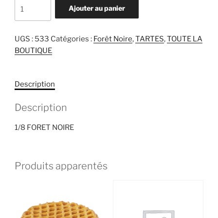
quantité
Ajouter au panier
de
1/8
FORET
UGS :
533
Catégories :
Forêt Noire
,
TARTES
,
TOUTE LA
NOIRE
BOUTIQUE
Description
Description
1/8 FORET NOIRE
Produits apparentés