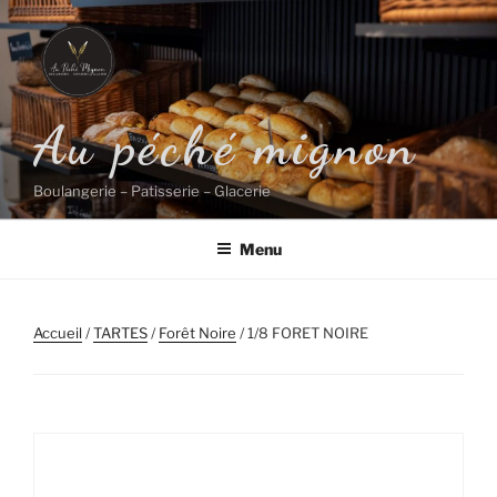
Aller
au
contenu
principal
Au péché mignon
Boulangerie – Patisserie – Glacerie
Menu
Accueil
/
TARTES
/
Forêt Noire
/ 1/8 FORET NOIRE